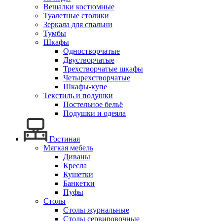
Вешалки костюмные
Туалетные столики
Зеркала для спальни
Тумбы
Шкафы
Одностворчатые
Двустворчатые
Трехстворчатые шкафы
Четырехстворчатые
Шкафы-купе
Текстиль и подушки
Постельное бельё
Подушки и одеяла
Гостиная
Мягкая мебель
Диваны
Кресла
Кушетки
Банкетки
Пуфы
Столы
Столы журнальные
Столы сервировочные