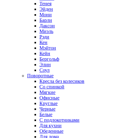
Тенея
Эйден
Мони
Барли
Даксон
Миэль
Рэди
Кен
Мэйтон
Кейн
Бергольф
Элин
Соул
Поворотные
Кресла без колесиков
Со спинкой
Мягкие
Офисные
Круглые
Черные
Белые
С подлокотниками
Для кухни
Обеденные
Для дома