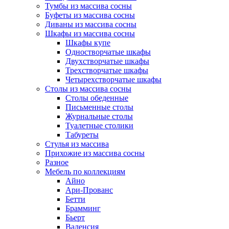
Тумбы из массива сосны
Буфеты из массива сосны
Диваны из массива сосны
Шкафы из массива сосны
Шкафы купе
Одностворчатые шкафы
Двухстворчатые шкафы
Трехстворчатые шкафы
Четырехстворчатые шкафы
Столы из массива сосны
Столы обеденные
Письменные столы
Журнальные столы
Туалетные столики
Табуреты
Стулья из массива
Прихожие из массива сосны
Разное
Мебель по коллекциям
Айно
Ари-Прованс
Бетти
Брамминг
Бьерт
Валенсия