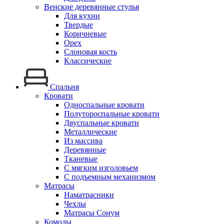
Венские деревянные стулья
Для кухни
Твердые
Коричневые
Орех
Слоновая кость
Классические
Спальня
Кровати
Односпальные кровати
Полутороспальные кровати
Двуспальные кровати
Металлические
Из массива
Деревянные
Тканевые
С мягким изголовьем
С подъемным механизмом
Матрасы
Наматрасники
Чехлы
Матрасы Сонум
Комоды