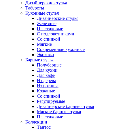
Дизайнерские стулья
Табуреты
Кухонные стулья
Дизайнерские стулья
Железные
Пластиковые
С подлокотниками
Со спинкой
Мягкие
Современные кухонные
Экокожа
Барные стулья
Полубарные
Для кухни
Для кафе
Из дерева
Из ротанга
Кожаные
Со спинкой
Регулируемые
Дизайнерские барные стулья
Мягкие барные стулья
Пластиковые
Коллекции
Тантос