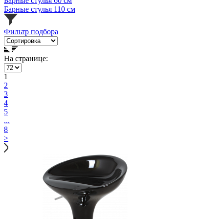
Барные стулья 60 см
Барные стулья 110 см
Фильтр подбора
На странице:
1
2
3
4
5
...
8
>