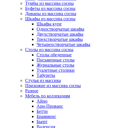
Тумбы из массива сосны
Буфеты из массива сосны
Диваны из массива сосны
Шкафы из массива сосны
Шкафы купе
Одностворчатые шкафы
Двухстворчатые шкафы
Трехстворчатые шкафы
Четырехстворчатые шкафы
Столы из массива сосны
Столы обеденные
Письменные столы
Журнальные столы
Туалетные столики
Табуреты
Стулья из массива
Прихожие из массива сосны
Разное
Мебель по коллекциям
Айно
Ари-Прованс
Бетти
Брамминг
Бьерт
Валенсия