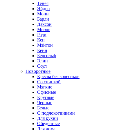
Тенея
Эйден
Мони
Барли
Даксон
Миэль
Рэди
Кен
Мэйтон
Кейн
Бергольф
Элин
Соул
Поворотные
Кресла без колесиков
Со спинкой
Мягкие
Офисные
Круглые
Черные
Белые
С подлокотниками
Для кухни
Обеденные
Для дома