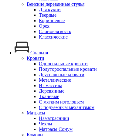
Венские деревянные стулья
Для кухни
Твердые
Коричневые
Орех
Слоновая кость
Классические
Спальня
Кровати
Односпальные кровати
Полутороспальные кровати
Двуспальные кровати
Металлические
Из массива
Деревянные
Тканевые
С мягким изголовьем
С подъемным механизмом
Матрасы
Наматрасники
Чехлы
Матрасы Сонум
Комоды