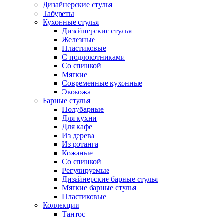
Дизайнерские стулья
Табуреты
Кухонные стулья
Дизайнерские стулья
Железные
Пластиковые
С подлокотниками
Со спинкой
Мягкие
Современные кухонные
Экокожа
Барные стулья
Полубарные
Для кухни
Для кафе
Из дерева
Из ротанга
Кожаные
Со спинкой
Регулируемые
Дизайнерские барные стулья
Мягкие барные стулья
Пластиковые
Коллекции
Тантос