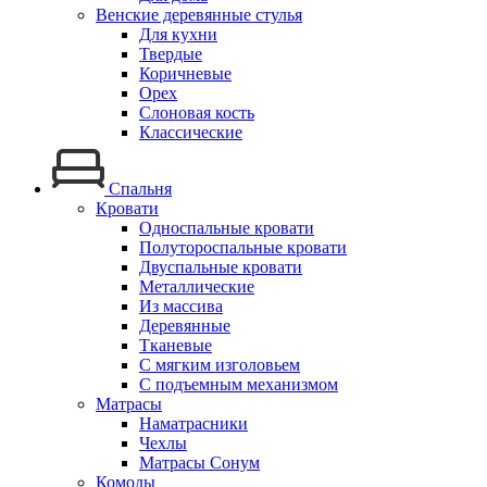
Венские деревянные стулья
Для кухни
Твердые
Коричневые
Орех
Слоновая кость
Классические
Спальня
Кровати
Односпальные кровати
Полутороспальные кровати
Двуспальные кровати
Металлические
Из массива
Деревянные
Тканевые
С мягким изголовьем
С подъемным механизмом
Матрасы
Наматрасники
Чехлы
Матрасы Сонум
Комоды