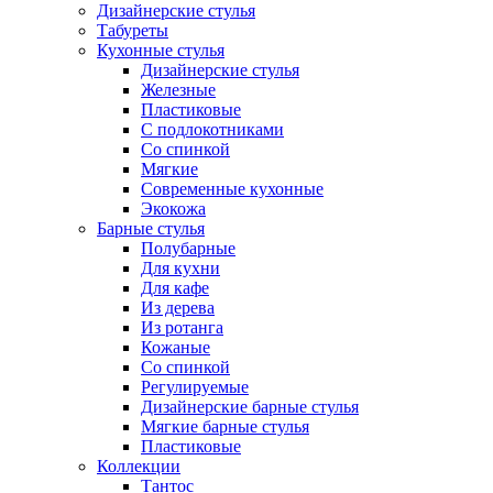
Дизайнерские стулья
Табуреты
Кухонные стулья
Дизайнерские стулья
Железные
Пластиковые
С подлокотниками
Со спинкой
Мягкие
Современные кухонные
Экокожа
Барные стулья
Полубарные
Для кухни
Для кафе
Из дерева
Из ротанга
Кожаные
Со спинкой
Регулируемые
Дизайнерские барные стулья
Мягкие барные стулья
Пластиковые
Коллекции
Тантос