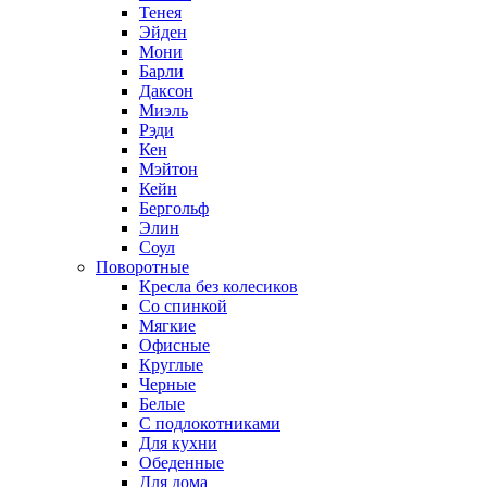
Тенея
Эйден
Мони
Барли
Даксон
Миэль
Рэди
Кен
Мэйтон
Кейн
Бергольф
Элин
Соул
Поворотные
Кресла без колесиков
Со спинкой
Мягкие
Офисные
Круглые
Черные
Белые
С подлокотниками
Для кухни
Обеденные
Для дома