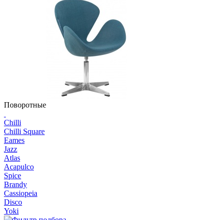
Поворотные
Chilli
Chilli Square
Eames
Jazz
Atlas
Acapulco
Spice
Brandy
Cassiopeia
Disco
Yoki