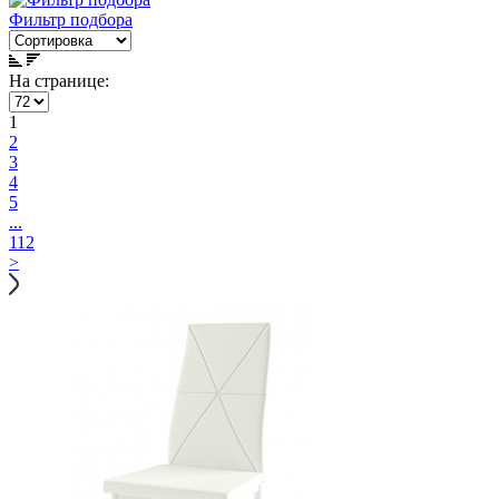
Фильтр подбора
На странице:
1
2
3
4
5
...
112
>