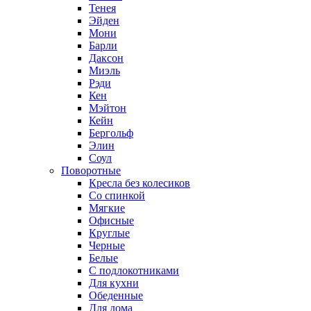
Тенея
Эйден
Мони
Барли
Даксон
Миэль
Рэди
Кен
Мэйтон
Кейн
Бергольф
Элин
Соул
Поворотные
Кресла без колесиков
Со спинкой
Мягкие
Офисные
Круглые
Черные
Белые
С подлокотниками
Для кухни
Обеденные
Для дома