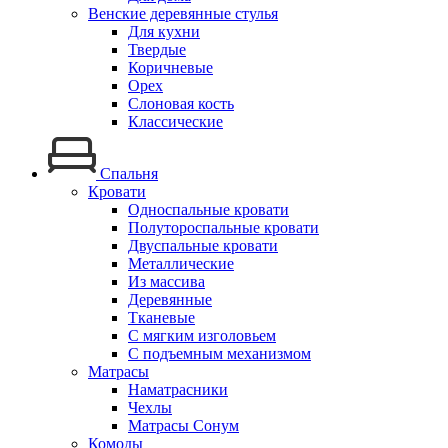
Венские деревянные стулья
Для кухни
Твердые
Коричневые
Орех
Слоновая кость
Классические
Спальня
Кровати
Односпальные кровати
Полутороспальные кровати
Двуспальные кровати
Металлические
Из массива
Деревянные
Тканевые
С мягким изголовьем
С подъемным механизмом
Матрасы
Наматрасники
Чехлы
Матрасы Сонум
Комоды