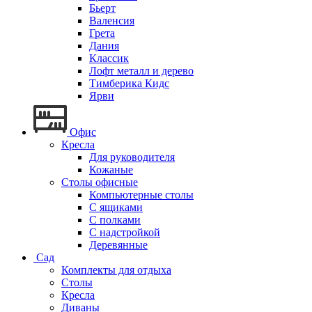
Бьерт
Валенсия
Грета
Дания
Классик
Лофт металл и дерево
Тимберика Кидс
Ярви
Офис
Кресла
Для руководителя
Кожаные
Столы офисные
Компьютерные столы
С ящиками
С полками
С надстройкой
Деревянные
Сад
Комплекты для отдыха
Столы
Кресла
Диваны