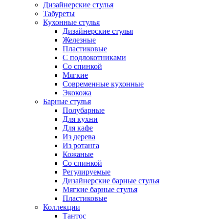
Дизайнерские стулья
Табуреты
Кухонные стулья
Дизайнерские стулья
Железные
Пластиковые
С подлокотниками
Со спинкой
Мягкие
Современные кухонные
Экокожа
Барные стулья
Полубарные
Для кухни
Для кафе
Из дерева
Из ротанга
Кожаные
Со спинкой
Регулируемые
Дизайнерские барные стулья
Мягкие барные стулья
Пластиковые
Коллекции
Тантос