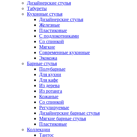
Дизайнерские стулья
Табуреты
Кухонные стулья
Дизайнерские стулья
Железные
Пластиковые
С подлокотниками
Со спинкой
Мягкие
Современные кухонные
Экокожа
Барные стулья
Полубарные
Для кухни
Для кафе
Из дерева
Из ротанга
Кожаные
Со спинкой
Регулируемые
Дизайнерские барные стулья
Мягкие барные стулья
Пластиковые
Коллекции
Тантос