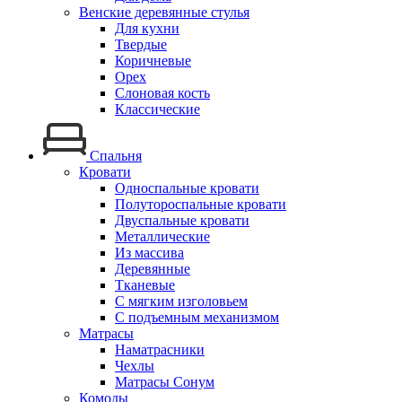
Венские деревянные стулья
Для кухни
Твердые
Коричневые
Орех
Слоновая кость
Классические
Спальня
Кровати
Односпальные кровати
Полутороспальные кровати
Двуспальные кровати
Металлические
Из массива
Деревянные
Тканевые
С мягким изголовьем
С подъемным механизмом
Матрасы
Наматрасники
Чехлы
Матрасы Сонум
Комоды