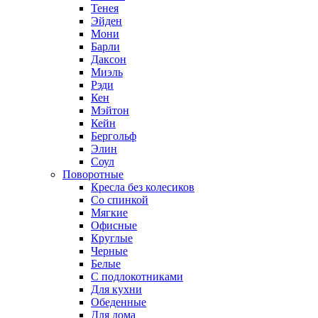
Тенея
Эйден
Мони
Барли
Даксон
Миэль
Рэди
Кен
Мэйтон
Кейн
Бергольф
Элин
Соул
Поворотные
Кресла без колесиков
Со спинкой
Мягкие
Офисные
Круглые
Черные
Белые
С подлокотниками
Для кухни
Обеденные
Для дома