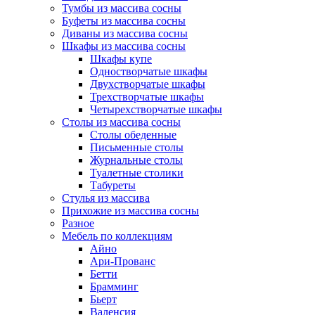
Тумбы из массива сосны
Буфеты из массива сосны
Диваны из массива сосны
Шкафы из массива сосны
Шкафы купе
Одностворчатые шкафы
Двухстворчатые шкафы
Трехстворчатые шкафы
Четырехстворчатые шкафы
Столы из массива сосны
Столы обеденные
Письменные столы
Журнальные столы
Туалетные столики
Табуреты
Стулья из массива
Прихожие из массива сосны
Разное
Мебель по коллекциям
Айно
Ари-Прованс
Бетти
Брамминг
Бьерт
Валенсия