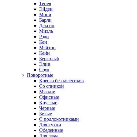
Тенея
Эйден
Мони
Барли
Даксон
Миэль
Рэди
Кен
Мэйтон
Кейн
Бергольф
Элин
Соул
Поворотные
Кресла без колесиков
Со спинкой
Мягкие
Офисные
Круглые
Черные
Белые
С подлокотниками
Для кухни
Обеденные
Для дома