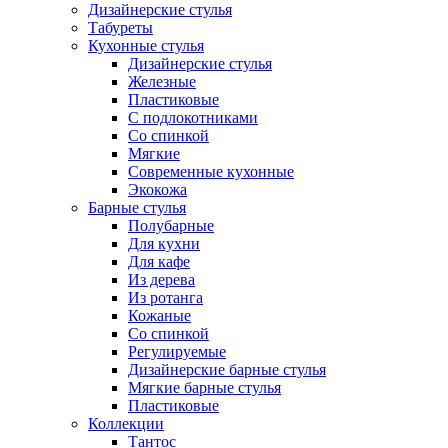
Дизайнерские стулья
Табуреты
Кухонные стулья
Дизайнерские стулья
Железные
Пластиковые
С подлокотниками
Со спинкой
Мягкие
Современные кухонные
Экокожа
Барные стулья
Полубарные
Для кухни
Для кафе
Из дерева
Из ротанга
Кожаные
Со спинкой
Регулируемые
Дизайнерские барные стулья
Мягкие барные стулья
Пластиковые
Коллекции
Тантос