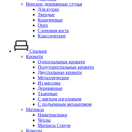
Венские деревянные стулья
Для кухни
Твердые
Коричневые
Орех
Слоновая кость
Классические
Спальня
Кровати
Односпальные кровати
Полутороспальные кровати
Двуспальные кровати
Металлические
Из массива
Деревянные
Тканевые
С мягким изголовьем
С подъемным механизмом
Матрасы
Наматрасники
Чехлы
Матрасы Сонум
Комоды