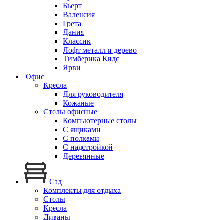
Бьерт
Валенсия
Грета
Дания
Классик
Лофт металл и дерево
Тимберика Кидс
Ярви
Офис
Кресла
Для руководителя
Кожаные
Столы офисные
Компьютерные столы
С ящиками
С полками
С надстройкой
Деревянные
Сад
Комплекты для отдыха
Столы
Кресла
Диваны