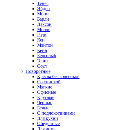
Тенея
Эйден
Мони
Барли
Даксон
Миэль
Рэди
Кен
Мэйтон
Кейн
Бергольф
Элин
Соул
Поворотные
Кресла без колесиков
Со спинкой
Мягкие
Офисные
Круглые
Черные
Белые
С подлокотниками
Для кухни
Обеденные
Для дома