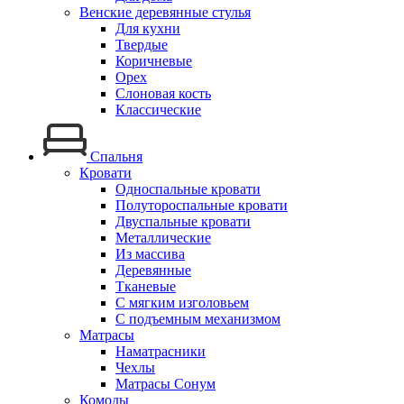
Венские деревянные стулья
Для кухни
Твердые
Коричневые
Орех
Слоновая кость
Классические
Спальня
Кровати
Односпальные кровати
Полутороспальные кровати
Двуспальные кровати
Металлические
Из массива
Деревянные
Тканевые
С мягким изголовьем
С подъемным механизмом
Матрасы
Наматрасники
Чехлы
Матрасы Сонум
Комоды