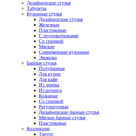
Дизайнерские стулья
Табуреты
Кухонные стулья
Дизайнерские стулья
Железные
Пластиковые
С подлокотниками
Со спинкой
Мягкие
Современные кухонные
Экокожа
Барные стулья
Полубарные
Для кухни
Для кафе
Из дерева
Из ротанга
Кожаные
Со спинкой
Регулируемые
Дизайнерские барные стулья
Мягкие барные стулья
Пластиковые
Коллекции
Тантос