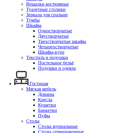
Вешалки костюмные
Туалетные столики
Зеркала для спальни
Тумбы
Шкафы
Одностворчатые
Двустворчатые
Трехстворчатые шкафы
Четырехстворчатые
Шкафы-купе
Текстиль и подушки
Постельное бельё
Подушки и одеяла
Гостиная
Мягкая мебель
Диваны
Кресла
Кушетки
Банкетки
Пуфы
Столы
Столы журнальные
Столы сервировочные