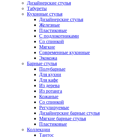
Дизайнерские стулья
Табуреты
Кухонные стулья
Дизайнерские стулья
Железные
Пластиковые
С подлокотниками
Со спинкой
Мягкие
Современные кухонные
Экокожа
Барные стулья
Полубарные
Для кухни
Для кафе
Из дерева
Из ротанга
Кожаные
Со спинкой
Регулируемые
Дизайнерские барные стулья
Мягкие барные стулья
Пластиковые
Коллекции
Тантос