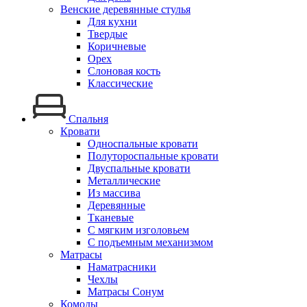
Венские деревянные стулья
Для кухни
Твердые
Коричневые
Орех
Слоновая кость
Классические
Спальня
Кровати
Односпальные кровати
Полутороспальные кровати
Двуспальные кровати
Металлические
Из массива
Деревянные
Тканевые
С мягким изголовьем
С подъемным механизмом
Матрасы
Наматрасники
Чехлы
Матрасы Сонум
Комоды