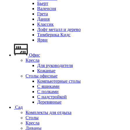
Бьерт
Валенсия
Грета
Дания
Классик
Лофт металл и дерево
Тимберика Кидс
Ярви
Офис
Кресла
Для руководителя
Кожаные
Столы офисные
Компьютерные столы
С ящиками
С полками
С надстройкой
Деревянные
Сад
Комплекты для отдыха
Столы
Кресла
Диваны