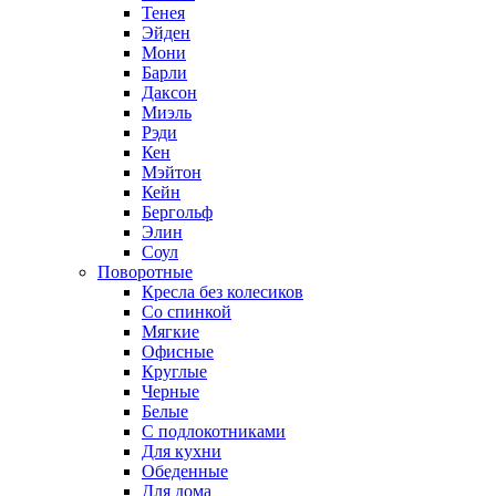
Тенея
Эйден
Мони
Барли
Даксон
Миэль
Рэди
Кен
Мэйтон
Кейн
Бергольф
Элин
Соул
Поворотные
Кресла без колесиков
Со спинкой
Мягкие
Офисные
Круглые
Черные
Белые
С подлокотниками
Для кухни
Обеденные
Для дома